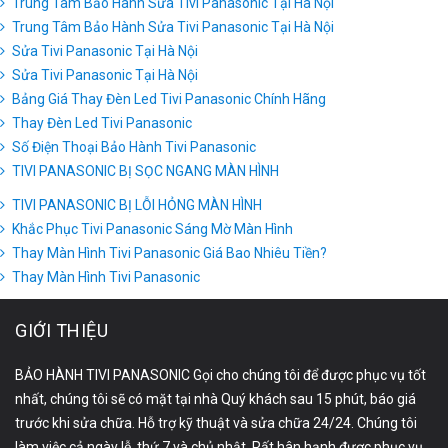
Trung Tâm Bảo Hành Sửa Tivi Panasonic Tại Hà Nội
Trung Tâm Bảo Hành Sửa Tivi Panasonic Tại Hà Nội
Sửa Tivi Panasonic Tại Hà Nội
Sửa Tivi Panasonic Tại Hà Nội
Bảng Giá Thay Đèn Led Tivi Panasonic Chính Hãng
Thay Đèn Led Tivi Panasonic
Số Điện Thoại Bảo Hành Tivi Panasonic
TIVI PANASONIC BỊ SỌC NGANG MÀN HÌNH
TIVI PANASONIC BỊ LỖI HỎNG MÀN HÌNH
Khắc Phục Tivi Panasonic Sáng Mờ Màn Hình
Thay Màn Hình Tivi Panasonic Giá Bao Nhiêu Tiền?
Thay Màn Hình Tivi Panasonic
GIỚI THIỆU
BẢO HÀNH TIVI PANASONIC Gọi cho chúng tôi để được phục vụ tốt
nhất, chúng tôi sẽ có mặt tại nhà Quý khách sau 15 phút, báo giá
trước khi sửa chữa. Hỗ trợ kỹ thuật và sửa chữa 24/24. Chúng tôi
làm việc cả ngày lễ, thứ 7 và chủ nhật. Rất hân hạnh được phục vụ