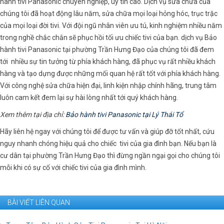
hành tivi Panasonic chuyên nghiệp, uy tín cao. Dịch vụ sửa chữa của
chúng tôi đã hoạt động lâu năm, sửa chữa mọi loại hỏng hóc, trục trặc
của mọi loại đời tivi. Với đội ngũ nhân viên ưu tú, kinh nghiệm nhiều năm
trong nghề chắc chắn sẽ phục hồi tối ưu chiếc tivi của bạn. dịch vụ Bảo
hành tivi Panasonic tại phường Trần Hưng Đạo của chúng tôi đã đem
tới nhiều sự tin tưởng từ phía khách hàng, đã phục vụ rất nhiều khách
hàng và tạo dựng được những mối quan hệ rất tốt với phía khách hàng.
Với công nghệ sửa chữa hiện đại, linh kiện nhập chính hãng, trung tâm
luôn cam kết đem lại sự hài lòng nhất tới quý khách hàng.
Xem thêm tại địa chỉ:
Bảo hành tivi Panasonic tại Lý Thái Tổ
Hãy liên hệ ngay với chúng tôi để được tư vấn và giúp đỡ tốt nhất, cứu
nguy nhanh chóng hiệu quả cho chiếc tivi của gia đình bạn. Nếu bạn là
cư dân tại phường Trần Hưng Đạo thì đừng ngần ngại gọi cho chúng tôi
mỗi khi có sự cố với chiếc tivi của gia đình mình.
BÀI VIẾT LIÊN QUAN