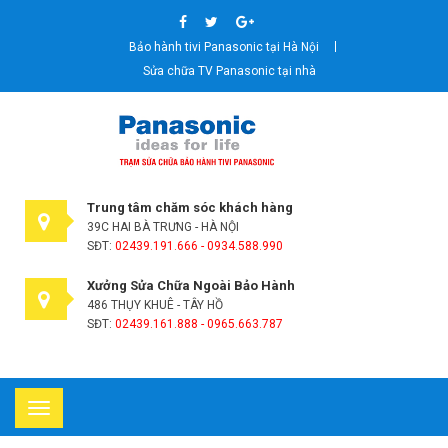
Bảo hành tivi Panasonic tại Hà Nội
Sửa chữa TV Panasonic tại nhà
Trung tâm chăm sóc khách hàng
39C HAI BÀ TRƯNG - HÀ NỘI
SĐT:
02439.191.666 - 0934.588.990
Xưởng Sửa Chữa Ngoài Bảo Hành
486 THỤY KHUÊ - TÂY HỒ
SĐT:
02439.161.888 - 0965.663.787
Toggle
navigation