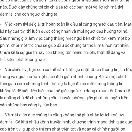
sự có mặt của tivi đã đem tới cho con người nhiều điều mới mẻ như thế
nào. Dưới đây chúng tôi xin chia sẻ tới các bạn một vài lợi ích mà tivi
đem lại cho con người chúng ta.
- Việc xem tivi để giải trí hoàn toàn là điều ai cũng nghĩ tới đầu tiên. Mặt
lợi này của tivi thì luôn được công nhận và mọi người đều hướng tới nó.
Sau những giờ làm việc căng thẳng, việc ngồi bên chiếc tivi xem một bộ
phim, chơi môt trò chơi sẽ giúp đầu óc chúng ta thoải mái hơn rất nhiều.
Chưa kể là sự giải trí này còn không tốn nhiều chi phí, thật dễ dàng và
tiết kiệm phải không nào.
- Với chiếc tivi, bạn còn có thể nắm bắt cập nhật tất cả thông tin, tin tức
trong và ngoài nước một cách đơn giản nhanh chóng. Bỏ ra một chút
thời gian xem chương trình thời sự là bạn đã có một lượng thông tin
khổng lồ để biết diễn biến của thế giới ngoài kia đang ra sao rồi. Chưa kể
là những chủ đề cho những câu chuyện những giây phút tán ngẫu trên
văn phòng hay công ty của bạn.
- Về mặt giáo dục chúng ta cũng không thể phủ nhận lợi ích mà tivi
đem lại. Có khá nhiều kênh truyền hình, chương trình mang tính giáo dục
cao trên tivi giúp cho trẻ em phát triển tốt và ngay cả chính người lớn