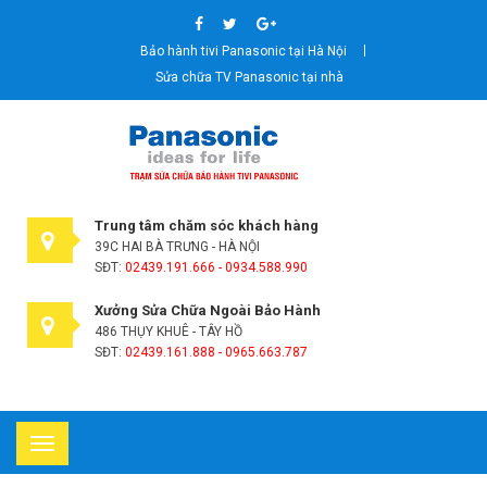
Bảo hành tivi Panasonic tại Hà Nội
Sửa chữa TV Panasonic tại nhà
Trung tâm chăm sóc khách hàng
39C HAI BÀ TRƯNG - HÀ NỘI
SĐT:
02439.191.666 - 0934.588.990
Xưởng Sửa Chữa Ngoài Bảo Hành
486 THỤY KHUÊ - TÂY HỒ
SĐT:
02439.161.888 - 0965.663.787
Toggle
navigation