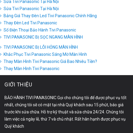
Sửa Tivi Panasonic Tại Hà Nội
Sửa Tivi Panasonic Tại Hà Nội
Bảng Giá Thay Đèn Led Tivi Panasonic Chính Hãng
Thay Đèn Led Tivi Panasonic
Số Điện Thoại Bảo Hành Tivi Panasonic
TIVI PANASONIC BỊ SỌC NGANG MÀN HÌNH
TIVI PANASONIC BỊ LỖI HỎNG MÀN HÌNH
Khắc Phục Tivi Panasonic Sáng Mờ Màn Hình
Thay Màn Hình Tivi Panasonic Giá Bao Nhiêu Tiền?
Thay Màn Hình Tivi Panasonic
GIỚI THIỆU
BẢO HÀNH TIVI PANASONIC Gọi cho chúng tôi để được phục vụ tốt
nhất, chúng tôi sẽ có mặt tại nhà Quý khách sau 15 phút, báo giá
trước khi sửa chữa. Hỗ trợ kỹ thuật và sửa chữa 24/24. Chúng tôi
làm việc cả ngày lễ, thứ 7 và chủ nhật. Rất hân hạnh được phục vụ
Quý khách