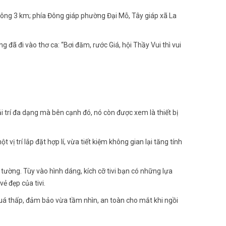
ng 3 km; phía Đông giáp phường Đại Mỗ, Tây giáp xã La
 đã đi vào thơ ca: “Bơi đăm, rước Giá, hội Thầy Vui thì vui
i trí đa dạng mà bên cạnh đó, nó còn được xem là thiết bị
vị trí lắp đặt hợp lí, vừa tiết kiệm không gian lại tăng tính
 tường. Tùy vào hình dáng, kích cỡ tivi bạn có những lựa
ẻ đẹp của tivi.
g quá thấp, đảm bảo vừa tầm nhìn, an toàn cho mắt khi ngồi