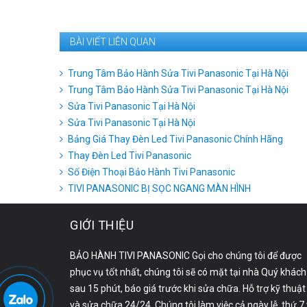
BÀI VIẾT LIÊN QUAN
Trung Tâm Bảo Hành Sửa Tivi Panasonic Tại Hà Nội
Trung Tâm Bảo Hành Sửa Tivi Panasonic Tại Hà Nội
Sửa Tivi Panasonic Tại Hà Nội
Sửa Tivi Panasonic Tại Hà Nội
Bảng Giá Thay Đèn Led Tivi Panasonic Chính Hãng
Thay Đèn Led Tivi Panasonic
Số Điện Thoại Bảo Hành Tivi Panasonic
TIVI PANASONIC BỊ SỌC NGANG MÀN HÌNH
GIỚI THIỆU
BẢO HÀNH TIVI PANASONIC Gọi cho chúng tôi để được
phục vụ tốt nhất, chúng tôi sẽ có mặt tại nhà Quý khách
sau 15 phút, báo giá trước khi sửa chữa. Hỗ trợ kỹ thuật
và sửa chữa 24/24. Chúng tôi làm việc cả ngày lễ, thứ 7