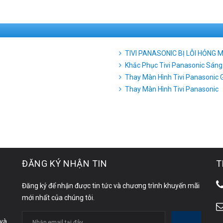
TIVI PANASONIC BỊ LỖI HỎNG 
Khắc Phục Tivi Panasonic Sán
Thay Màn Hình Tivi Panasonic G
Thay Màn Hình Tivi Panasonic
ĐĂNG KÝ NHẬN TIN
T
Đăng ký để nhận được tin tức và chương trình khuyến mãi
mới nhất của chúng tôi.
 và