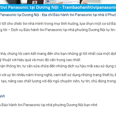
 Panasonic tại Dương Nội - Địa chỉ Bảo hành tivi Panasonic tại nhà ở Ph
tốt cho chiếc tivi nhà mình trong mọi tình huống, lựa chọn một cơ sở B
 tôi – Dịch vụ Bảo hành tivi Panasonic tại nhà phường Dương Nội tự tin
ại nhà, chúng tôi cam kết mang đến cho bạn những gì tốt nhất của một dị
kỹ thuật với hiệu quả và mức độ cẩn trọng cao nhất.
 nhận thông tin, tư vấn sửa chữa đến những dịch vụ hậu mãi sau sử dụng c
i uy tín nhiều năm trong nghề, cam kết sử dụng những trang thiết bị, linh
ạo, nâng cao chất lượng với đội ngũ chuyên viên, tự tin, chủ động trong 
ịnh
 vụ Bảo hành tivi Panasonic tại nhà phường Dương Nội bạn nhé.