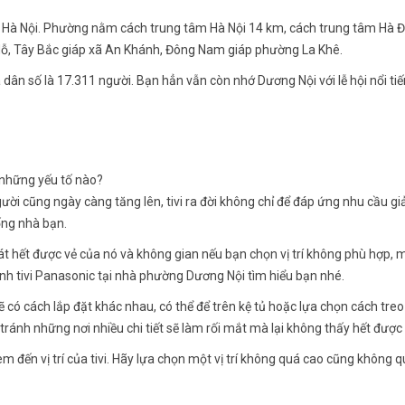
Hà Nội. Phường nằm cách trung tâm Hà Nội 14 km, cách trung tâm Hà Đô
ỗ, Tây Bắc giáp xã An Khánh, Đông Nam giáp phường La Khê.
ân số là 17.311 người. Bạn hẳn vẫn còn nhớ Dương Nội với lễ hội nổi tiếng
i những yếu tố nào?
i cũng ngày càng tăng lên, tivi ra đời không chỉ để đáp ứng nhu cầu giả
ống nhà bạn.
t hết được vẻ của nó và không gian nếu bạn chọn vị trí không phù hợp, một 
nh tivi Panasonic tại nhà phường Dương Nội tìm hiểu bạn nhé.
ẽ có cách lắp đặt khác nhau, có thể để trên kệ tủ hoặc lựa chọn cách treo
 tránh những nơi nhiều chi tiết sẽ làm rối mắt mà lại không thấy hết được v
xem đến vị trí của tivi. Hãy lựa chọn một vị trí không quá cao cũng khôn