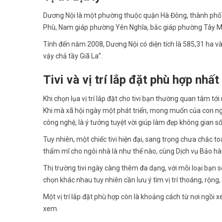
Dương Nội là một phường thuộc quận Hà Đông, thành phố 
Phù, Nam giáp phường Yên Nghĩa, bắc giáp phường Tây M
Tính đến năm 2008, Dương Nội có diện tích là 585,31 ha và d
vậy chả tầy Giã La”.
Tivi và vị trí lắp đặt phù hợp nhất
Khi chọn lụa vị trí lắp đặt cho tivi bạn thường quan tâm tớ
Khi mà xã hội ngày một phát triển, mong muốn của con ngườ
công nghệ, là ý tưởng tuyệt vời giúp làm đẹp không gian s
Tuy nhiên, một chiếc tivi hiện đại, sang trọng chưa chắc toá
thẩm mĩ cho ngôi nhà là như thế nào, cùng Dịch vụ Bảo hà
Thị trường tivi ngày càng thêm đa dạng, với mỗi loại bạn s
chọn khác nhau tuy nhiên cần lưu ý tìm vị trí thoáng, rộng,
Một vị trí lắp đặt phù hợp còn là khoảng cách từ nơi ngồi 
xem.