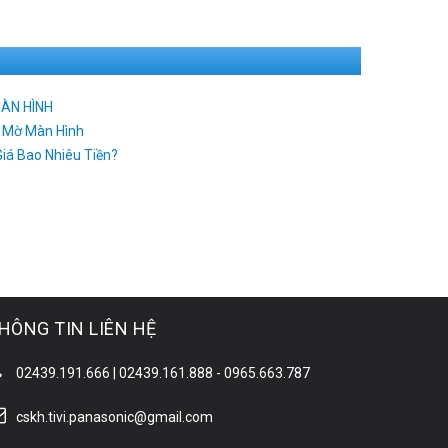
MÀN HÌNH
g Mờ Màn Hình
iá Bao Nhiêu Tiền?
HÔNG TIN LIÊN HỆ
02439.191.666 | 02439.161.888 - 0965.663.787
cskh.tivi.panasonic@gmail.com