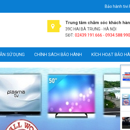
Bảo hành tivi
Trung tâm chăm sóc khách hà
39C HAI BÀ TRƯNG - HÀ NỘI
SĐT:
02439.191.666 - 0934.588.99
ẪN SỬ DỤNG
CHÍNH SÁCH BẢO HÀNH
KÍCH HOẠT BẢO H