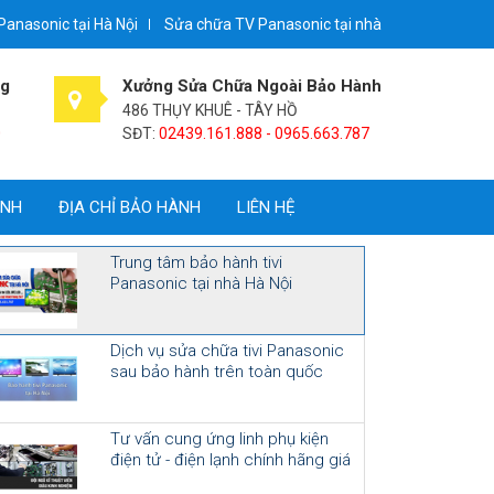
 Panasonic tại Hà Nội
Sửa chữa TV Panasonic tại nhà
ng
Xưởng Sửa Chữa Ngoài Bảo Hành
486 THỤY KHUÊ - TÂY HỒ
0
SĐT:
02439.161.888 - 0965.663.787
ÀNH
ĐỊA CHỈ BẢO HÀNH
LIÊN HỆ
Trung tâm bảo hành tivi
Panasonic tại nhà Hà Nội
Dịch vụ sửa chữa tivi Panasonic
sau bảo hành trên toàn quốc
Tư vấn cung ứng linh phụ kiện
điện tử - điện lạnh chính hãng giá
cạnh tranh