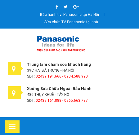
Bảo hành tivi Panasonic tại Hà Nội
Sửa chữa TV Panasonic tại nhà
Trung tâm chăm sóc khách hàng
39C HAI BÀ TRƯNG - HÀ NỘI
SĐT:
02439.191.666 - 0934.588.990
Xưởng Sửa Chữa Ngoài Bảo Hành
486 THỤY KHUÊ - TÂY HỒ
SĐT:
02439.161.888 - 0965.663.787
Toggle
navigation