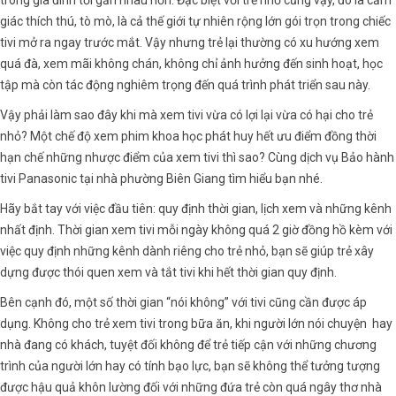
trong gia đình tới gần nhau hơn. Đặc biệt với trẻ nhỏ cũng vậy, đó là cảm
giác thích thú, tò mò, là cả thế giới tự nhiên rộng lớn gói trọn trong chiếc
tivi mở ra ngay trước mắt. Vậy nhưng trẻ lại thường có xu hướng xem
quá đà, xem mãi không chán, không chỉ ảnh hưởng đến sinh hoạt, học
tập mà còn tác động nghiêm trọng đến quá trình phát triển sau này.
Vậy phải làm sao đây khi mà xem tivi vừa có lợi lại vừa có hại cho trẻ
nhỏ? Một chế độ xem phim khoa học phát huy hết ưu điểm đồng thời
hạn chế những nhược điểm của xem tivi thì sao? Cùng dịch vụ Bảo hành
tivi Panasonic tại nhà phường Biên Giang tìm hiểu bạn nhé.
Hãy bắt tay với việc đầu tiên: quy định thời gian, lịch xem và những kênh
nhất định. Thời gian xem tivi mỗi ngày không quá 2 giờ đồng hồ kèm với
việc quy định những kênh dành riêng cho trẻ nhỏ, bạn sẽ giúp trẻ xây
dựng được thói quen xem và tắt tivi khi hết thời gian quy định.
Bên cạnh đó, một số thời gian “nói không” với tivi cũng cần được áp
dụng. Không cho trẻ xem tivi trong bữa ăn, khi người lớn nói chuyện hay
nhà đang có khách, tuyệt đối không để trẻ tiếp cận với những chương
trình của người lớn hay có tính bạo lực, bạn sẽ không thể tưởng tượng
được hậu quả khôn lường đối với những đứa trẻ còn quá ngây thơ nhà