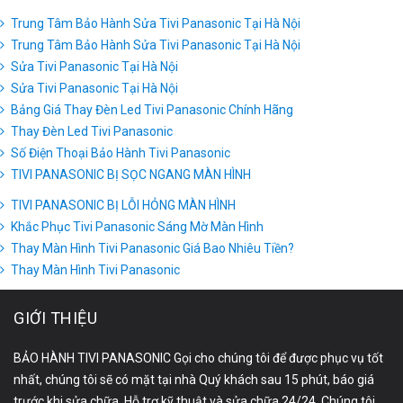
Trung Tâm Bảo Hành Sửa Tivi Panasonic Tại Hà Nội
Trung Tâm Bảo Hành Sửa Tivi Panasonic Tại Hà Nội
Sửa Tivi Panasonic Tại Hà Nội
Sửa Tivi Panasonic Tại Hà Nội
Bảng Giá Thay Đèn Led Tivi Panasonic Chính Hãng
Thay Đèn Led Tivi Panasonic
Số Điện Thoại Bảo Hành Tivi Panasonic
TIVI PANASONIC BỊ SỌC NGANG MÀN HÌNH
TIVI PANASONIC BỊ LỖI HỎNG MÀN HÌNH
Khắc Phục Tivi Panasonic Sáng Mờ Màn Hình
Thay Màn Hình Tivi Panasonic Giá Bao Nhiêu Tiền?
Thay Màn Hình Tivi Panasonic
GIỚI THIỆU
BẢO HÀNH TIVI PANASONIC Gọi cho chúng tôi để được phục vụ tốt
nhất, chúng tôi sẽ có mặt tại nhà Quý khách sau 15 phút, báo giá
trước khi sửa chữa. Hỗ trợ kỹ thuật và sửa chữa 24/24. Chúng tôi